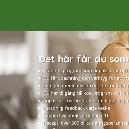
Det här får du so
Träningsprogram som anpassa för ditt m
Du får coachning och verktyg för att n
En egen medlemssida där du kommer å
Du har tillgång till kostprogram och t
Anpassat kostprogram som läggs upp ef
Personlig feedback varje vecka.
Support via mejl vardagar 7-16.
Recept, över 300 olika näringsberäknad