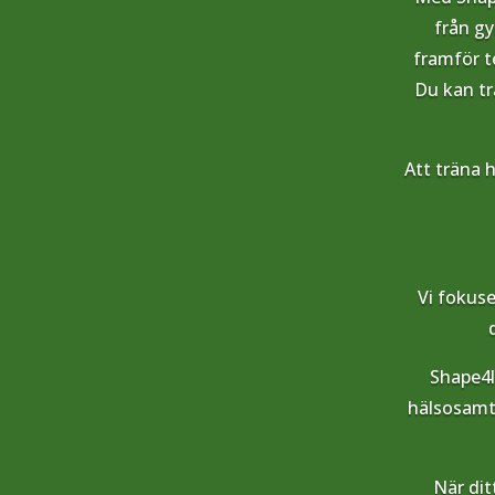
från g
framför t
Du kan tr
Att träna 
Vi fokuse
Shape4li
hälsosamt,
När dit