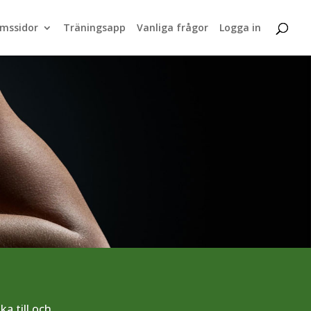
mssidor
Träningsapp
Vanliga frågor
Logga in
a till och