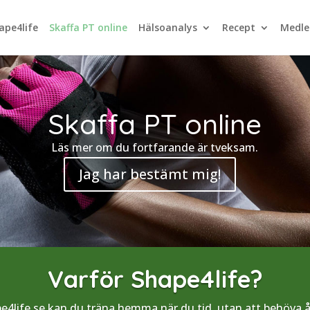
pe4life
Skaffa PT online
Hälsoanalys
Recept
Medle
Skaffa PT online
Läs mer om du fortfarande är tveksam.
Jag har bestämt mig!
Varför Shape4life?
4life.se kan du träna hemma när du tid, utan att behöva åk