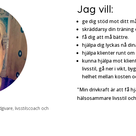
Jag vill:
ge dig stöd mot ditt må
skräddarsy din träning 
få dig att må bättre.
hjälpa dig lyckas nå din
hjälpa klienter runt om 
kunna hjälpa mot klien
livsstil, gå ner i vikt, 
helhet mellan kosten o
"Min drivkraft är att få h
hälsosammare livsstil och
givare, livsstilscoach och