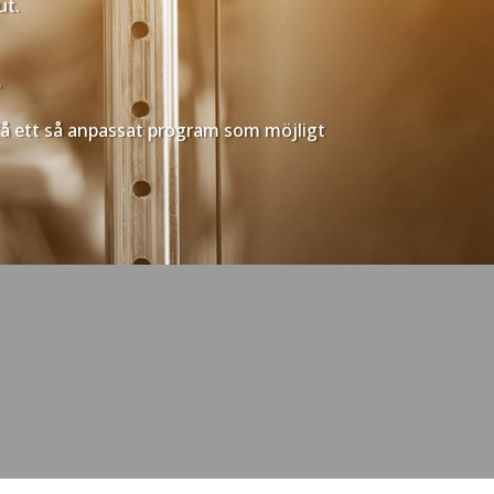
ut.
.
a få ett så anpassat program som möjligt