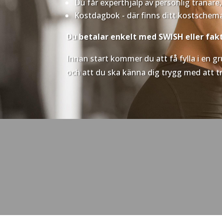
Du får experthjälp av personlig tränare
Kostdagbok - där finns ditt kostschem
Du betalar enkelt med SWISH eller fak
Innan start kommer du att få fylla i en g
och att du ska känna dig trygg med att t