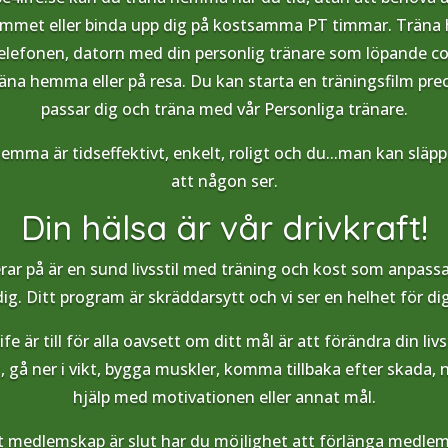
ymmet eller binda upp dig på kostsamma PT timmar. Trän
elefonen, datorn med din personlig tränare som löpande co
äna hemma eller på resa. Du kan starta en träningsfilm prec
passar dig och träna med vår Personliga tränare.
hemma är tidseffektivt, enkelt, roligt och du...man kan släpp
att någon ser.
Din hälsa är vår drivkraft!
rar på är en sund livsstil med träning och kost som anpassa
dig. Ditt program är skräddarsytt och vi ser en helhet för dig
fe är till för alla oavsett om ditt mål är att förändra din livss
 gå ner i vikt, bygga muskler, komma tillbaka efter skada, n
hjälp med motivationen eller annat mål.
t medlemskap är slut har du möjlighet att förlänga medle