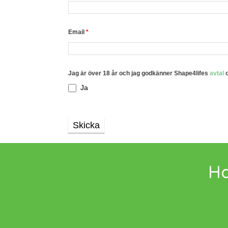
Email
*
Jag är över 18 år och jag godkänner Shape4lifes
avtal
Ja
Skicka
Ha