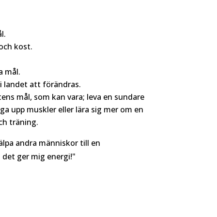
l.
och kost.
a mål.
i landet att förändras.
tens mål, som kan vara; leva en sundare
bygga upp muskler eller lära sig mer om en
ch träning.
jälpa andra människor till en
 det ger mig energi!"