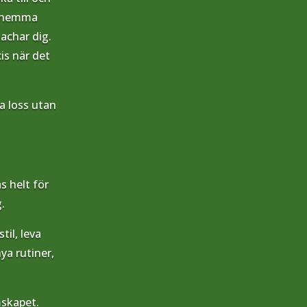
a hemma
achar dig.
is när det
a loss utan
s helt för
.
til, leva
ya rutiner,
mskapet.