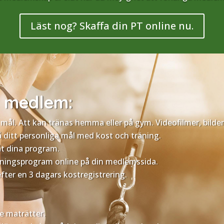
Läst nog? Skaffa din PT online nu.
m medlem:
ål. Att kan tränas hemma eller på gym. Videofilmer, bilder 
å ditt personliga mål med kost och träning.
t dina program.
räningsprogram online på din medlemssida.
ter en 3 dagars kostregistrering.
e maträtter.