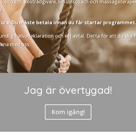
, löpcoach, kostrådgivare, livsstilscoach och massageterape
a.
tura. Du måste betala innan du får startar programmet
rundlig hälsodeklaration och ett avtal. Detta för att du sk
räna med oss.
Jag är övertygad!
Kom igång!