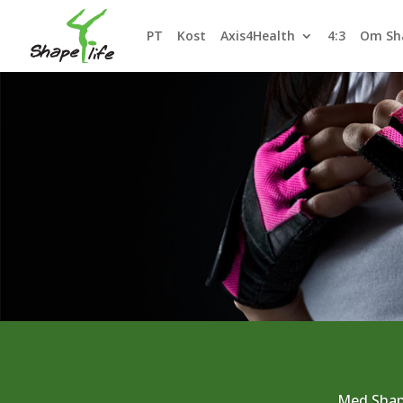
PT
Kost
Axis4Health
4:3
Om Sha
Med Shape